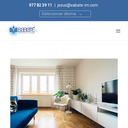
977 82 39 11
|
jesus@sabate-im.com
Seleccionar idioma